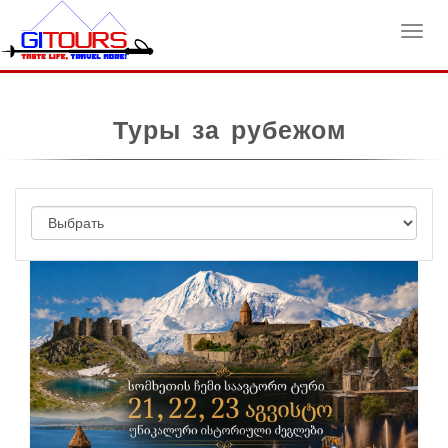
Toggl
Туры за рубежом
navig