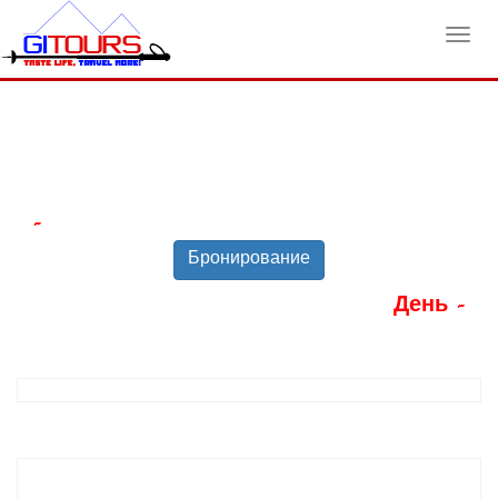
Toggl
navig
-
Бронирование
День -