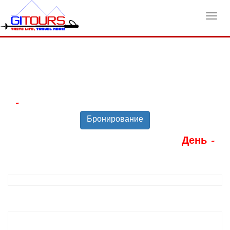
Toggl
navig
-
Бронирование
День -